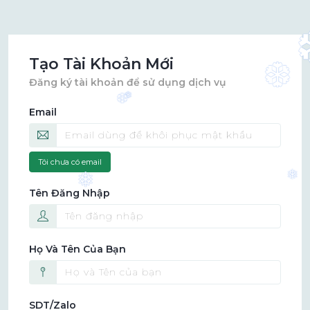
Tạo Tài Khoản Mới
❆
Đăng ký tài khoản để sử dụng dịch vụ
❅
❆
Email
Tôi chưa có email
❅
❅
Tên Đăng Nhập
Họ Và Tên Của Bạn
SDT/Zalo